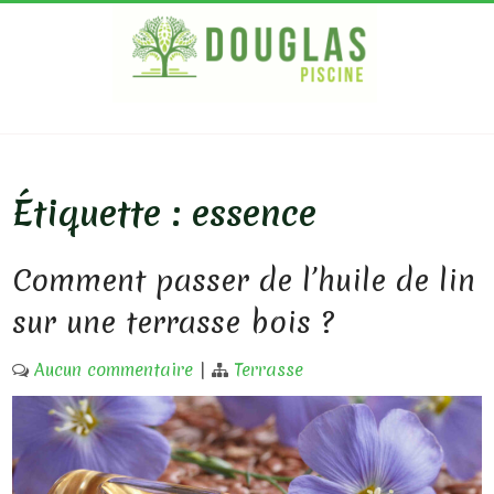
Skip
to
content
DOUG
Bois
Ecologique
PISC
Étiquette :
essence
Comment passer de l’huile de lin
sur une terrasse bois ?
Aucun commentaire
|
Terrasse