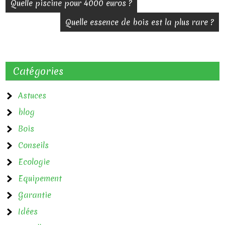
N
Quelle piscine pour 4000 euros ?
a
Quelle essence de bois est la plus rare ?
v
i
Catégories
g
a
Astuces
blog
t
Bois
i
Conseils
o
Ecologie
n
Equipement
d
Garantie
e
Idées