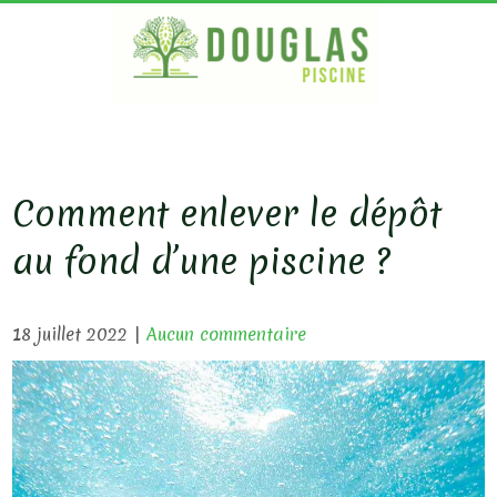
S
k
i
p
DOUG
Bois
Ecologique
t
PISC
o
c
Comment enlever le dépôt
o
au fond d’une piscine ?
n
t
e
18 juillet 2022
|
Aucun commentaire
n
t