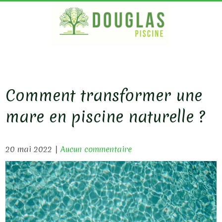
S
k
i
p
DOUG
Bois
Ecologique
t
PISC
o
c
Comment transformer une
o
mare en piscine naturelle ?
n
t
e
20 mai 2022
|
Aucun commentaire
n
t