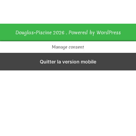
c
l
e
Douglas-Piscine 2026 . Powered by WordPress
Manage consent
Quitter la version mobile