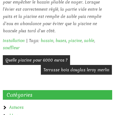
pour empêcher le bassin pliable de nager. Lorsque
l’évier est correctement réglé, la partie vide entre le
puits et la piscine est remplie de sable puis remplie
d’eau en abondance pour éviter que la piscine ne
bascule plus tard d’un côté.
Installation
| Tags:
bassin
,
buses
,
piscine
,
sable
,
souffleur
N
Quelle piscine pour 6000 euros ?
a
Terrasse bois douglas leroy merlin
v
i
Catégories
g
a
Astuces