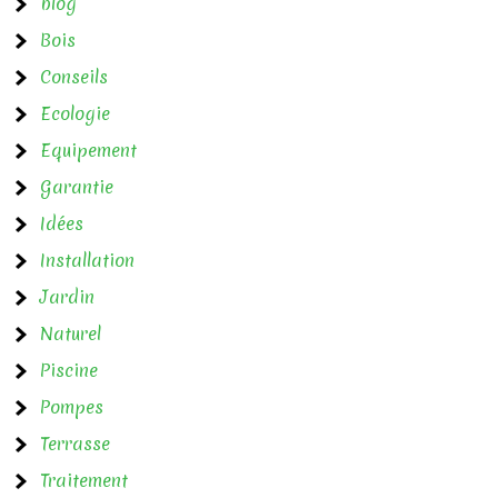
blog
t
Bois
i
Conseils
o
Ecologie
n
Equipement
d
Garantie
e
Idées
l
Installation
Jardin
’
Naturel
a
Piscine
r
Pompes
t
Terrasse
i
Traitement