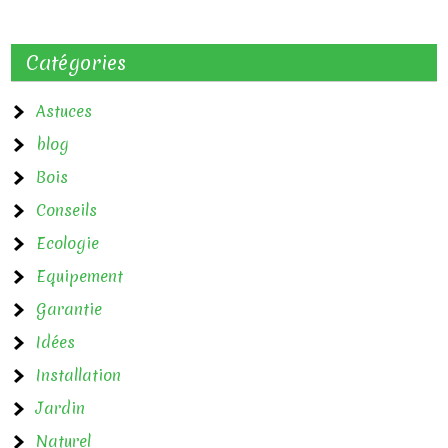
i
g
Catégories
a
Astuces
t
blog
i
Bois
o
Conseils
n
Ecologie
d
Equipement
e
Garantie
Idées
l
Installation
’
Jardin
a
Naturel