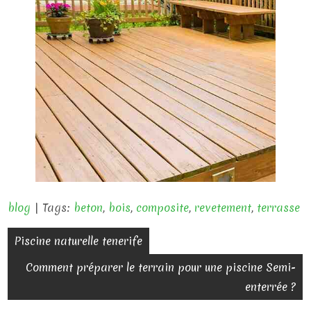
blog
| Tags:
beton
,
bois
,
composite
,
revetement
,
terrasse
N
Piscine naturelle tenerife
a
Comment préparer le terrain pour une piscine Semi-
enterrée ?
v