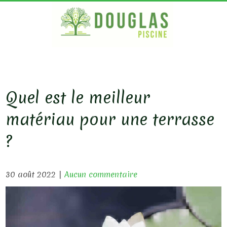
S
k
i
p
DOUG
Bois
Ecologique
t
PISC
o
c
Quel est le meilleur
o
matériau pour une terrasse
n
t
?
e
n
30 août 2022
|
Aucun commentaire
t