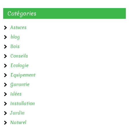
i
Catégories
g
a
Astuces
blog
t
Bois
i
Conseils
o
Ecologie
n
Equipement
d
Garantie
e
Idées
l
Installation
Jardin
’
Naturel
a