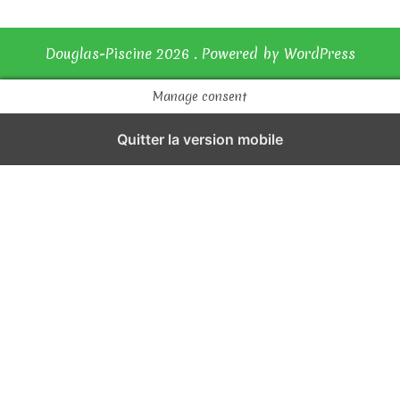
l
e
Douglas-Piscine 2026 . Powered by WordPress
Manage consent
Quitter la version mobile