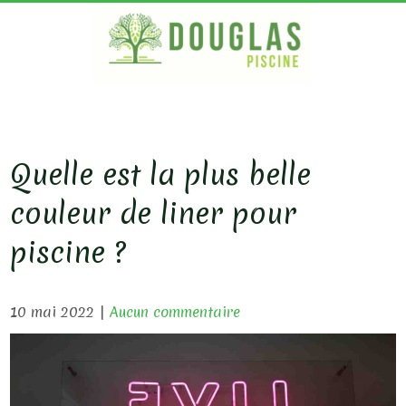
S
k
i
p
DOUG
Bois
Ecologique
t
PISC
o
c
Quelle est la plus belle
o
couleur de liner pour
n
t
piscine ?
e
n
10 mai 2022
|
Aucun commentaire
t