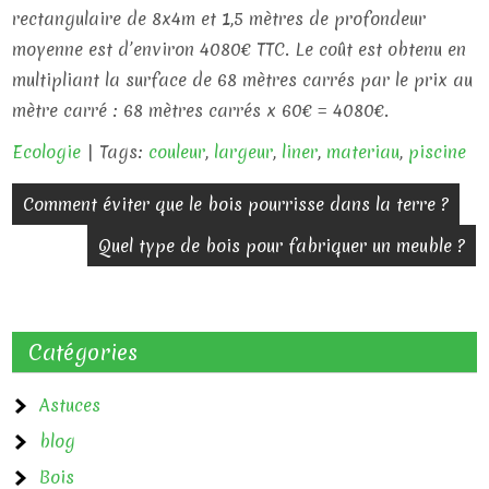
rectangulaire de 8x4m et 1,5 mètres de profondeur
moyenne est d’environ 4080€ TTC. Le coût est obtenu en
multipliant la surface de 68 mètres carrés par le prix au
mètre carré : 68 mètres carrés x 60€ = 4080€.
Ecologie
| Tags:
couleur
,
largeur
,
liner
,
materiau
,
piscine
N
Comment éviter que le bois pourrisse dans la terre ?
a
Quel type de bois pour fabriquer un meuble ?
v
i
Catégories
g
a
Astuces
blog
t
Bois