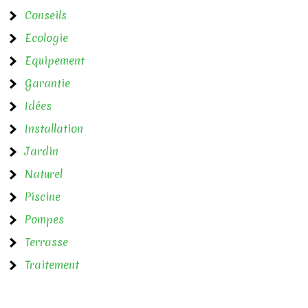
i
Conseils
o
Ecologie
n
Equipement
d
Garantie
e
Idées
l
Installation
Jardin
’
Naturel
a
Piscine
r
Pompes
t
Terrasse
i
Traitement
c