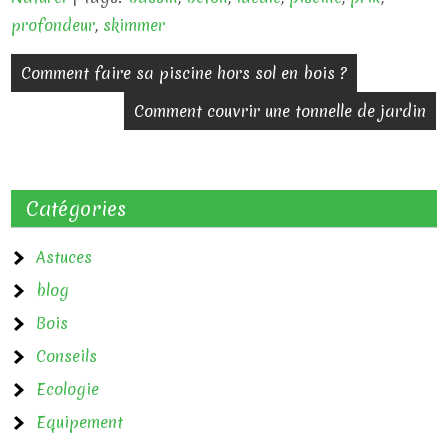
profondeur
,
skimmer
N
Comment faire sa piscine hors sol en bois ?
a
Comment couvrir une tonnelle de jardin
v
i
Catégories
g
a
Astuces
blog
t
Bois
i
Conseils
o
Ecologie
n
Equipement