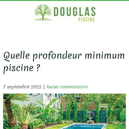
S
k
i
p
DOUG
Bois
Ecologique
t
PISC
o
c
Quelle profondeur minimum
o
piscine ?
n
t
e
7 septembre 2022
|
Aucun commentaire
n
t