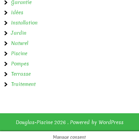
d
Garantie
e
Idées
l
Installation
Jardin
’
Naturel
a
Piscine
r
Pompes
t
Terrasse
i
Traitement
c
l
e
Douglas-Piscine 2026 . Powered by WordPress
Manage consent