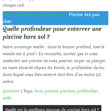
chaque rail.
Cela pourrait vous interrésser :
Piscine 3x3 pas
cher
Quelle profondeur pour enterrer une
piscine hors sol ?
Autre avantage inutile : dans le bassin profond, tout le
monde est à pied ! En revanche, sachez que si vous
souhaitez une piscine où vous pourrez nager ou plonger
en toute sécurité depuis les bords, la profondeur du lac
dans lequel vous êtes enterré doit être d’au moins 1,5
mètre.
Garantie
| Tags:
bain
,
piscine
,
piscines
,
profondeur
,
salle
N
Quelle est la meilleure marque de piscine hors sol ?