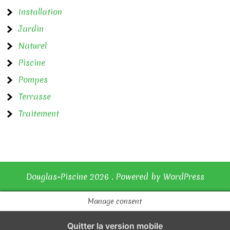
l
Installation
’
Jardin
a
Naturel
r
Piscine
t
Pompes
i
Terrasse
Traitement
c
l
e
Douglas-Piscine 2026 . Powered by WordPress
Manage consent
Quitter la version mobile