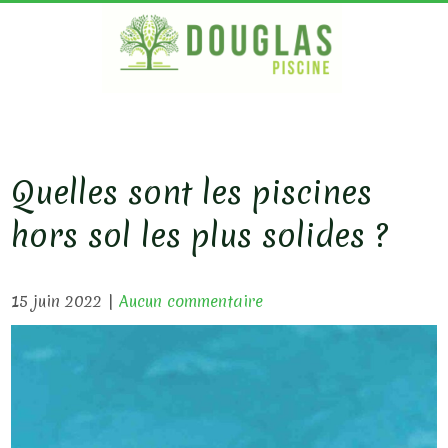
S
k
i
p
DOUG
Bois
Ecologique
t
PISC
o
c
Quelles sont les piscines
o
hors sol les plus solides ?
n
t
e
15 juin 2022
|
Aucun commentaire
n
t