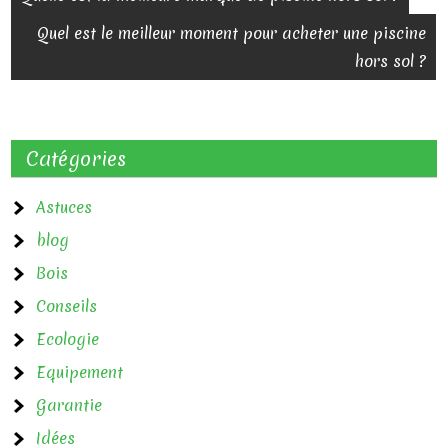
a
Quel est le meilleur moment pour acheter une piscine
hors sol ?
v
i
g
Catégories
a
Astuces
t
blog
i
Bois
o
Conseils
n
Ecologie
d
Equipement
e
Garantie
Idées